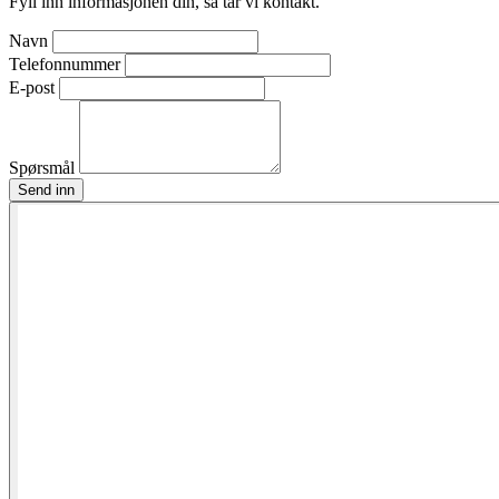
Fyll inn informasjonen din, så tar vi kontakt.
Navn
Telefonnummer
E-post
Spørsmål
Send inn