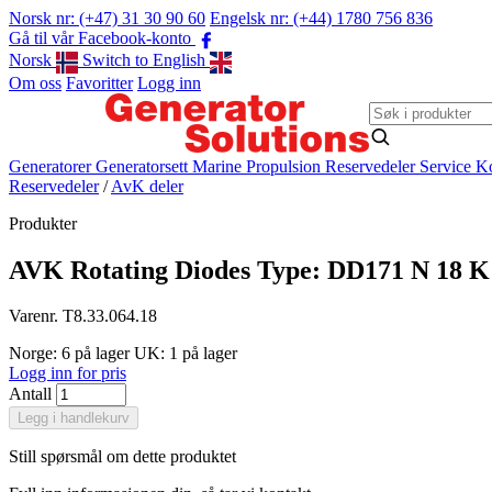
Norsk nr: (+47) 31 30 90 60
Engelsk nr: (+44) 1780 756 836
Gå til vår Facebook-konto
Norsk
Switch to English
Om oss
Favoritter
Logg inn
Generatorer
Generatorsett
Marine Propulsion
Reservedeler
Service
Ko
Reservedeler
/
AvK deler
Produkter
AVK Rotating Diodes Type: DD171 N 18 K
Varenr. T8.33.064.18
Norge: 6 på lager
UK: 1 på lager
Logg inn for pris
Antall
Legg i handlekurv
Still spørsmål om dette produktet