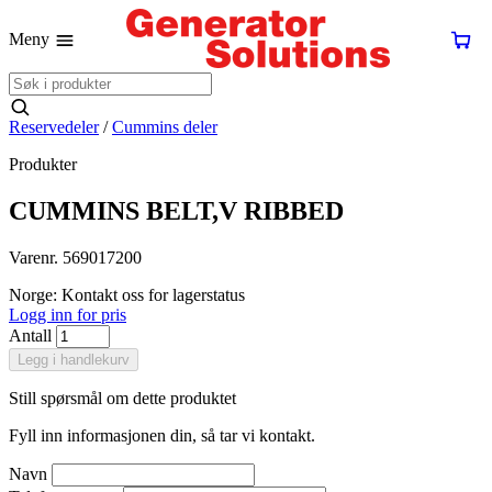
Meny
Reservedeler
/
Cummins deler
Produkter
CUMMINS BELT,V RIBBED
Varenr. 569017200
Norge: Kontakt oss for lagerstatus
Logg inn for pris
Antall
Legg i handlekurv
Still spørsmål om dette produktet
Fyll inn informasjonen din, så tar vi kontakt.
Navn