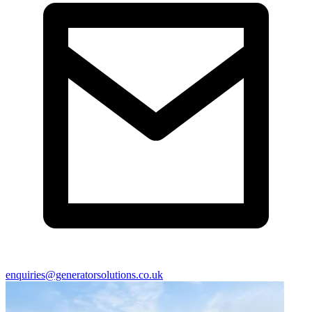
enquiries@generatorsolutions.co.uk