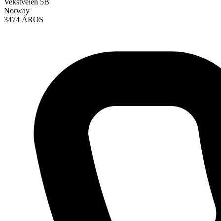
Vekstveien 5B
Norway
3474 ÅROS