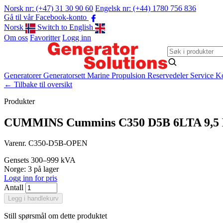
Norsk nr: (+47) 31 30 90 60
Engelsk nr: (+44) 1780 756 836
Gå til vår Facebook-konto
Norsk
Switch to English
Om oss
Favoritter
Logg inn
Generatorer
Generatorsett
Marine Propulsion
Reservedeler
Service
Ko
←
Tilbake til oversikt
Produkter
CUMMINS Cummins C350 D5B 6LTA 9,5 M
Varenr. C350-D5B-OPEN
Gensets
300–999 kVA
Norge: 3 på lager
Logg inn for pris
Antall
Legg i handlekurv
Still spørsmål om dette produktet