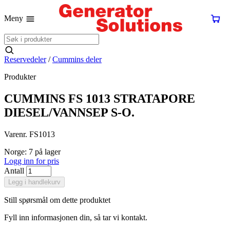
Meny
Reservedeler
/
Cummins deler
Produkter
CUMMINS FS 1013 STRATAPORE
DIESEL/VANNSEP S-O.
Varenr. FS1013
Norge: 7 på lager
Logg inn for pris
Antall
Legg i handlekurv
Still spørsmål om dette produktet
Fyll inn informasjonen din, så tar vi kontakt.