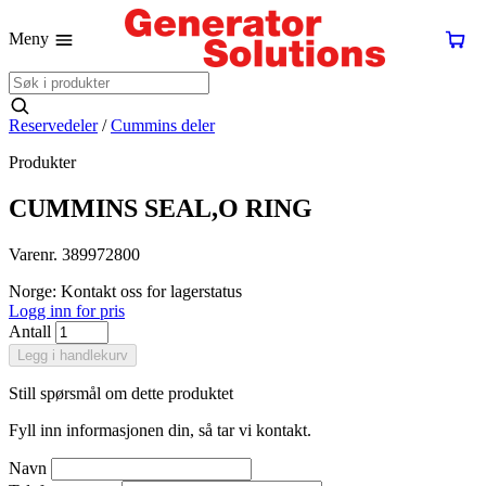
Meny
Reservedeler
/
Cummins deler
Produkter
CUMMINS SEAL,O RING
Varenr. 389972800
Norge: Kontakt oss for lagerstatus
Logg inn for pris
Antall
Legg i handlekurv
Still spørsmål om dette produktet
Fyll inn informasjonen din, så tar vi kontakt.
Navn