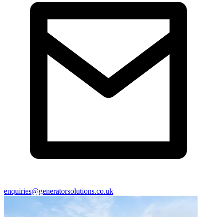
enquiries@generatorsolutions.co.uk