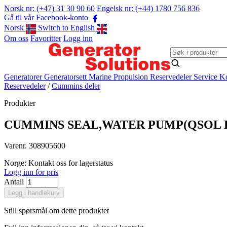
Norsk nr: (+47) 31 30 90 60
Engelsk nr: (+44) 1780 756 836
Gå til vår Facebook-konto
Norsk
Switch to English
Om oss
Favoritter
Logg inn
Generatorer
Generatorsett
Marine Propulsion
Reservedeler
Service
Ko
Reservedeler
/
Cummins deler
Produkter
CUMMINS SEAL,WATER PUMP(QSOL Par
Varenr. 308905600
Norge: Kontakt oss for lagerstatus
Logg inn for pris
Antall
Legg i handlekurv
Still spørsmål om dette produktet