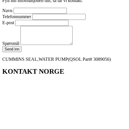
Fyll inn informasjonen din, så tar vi kontakt.
Navn
Telefonnummer
E-post
Spørsmål
Send inn
CUMMINS SEAL,WATER PUMP(QSOL Part# 3089056)
KONTAKT NORGE