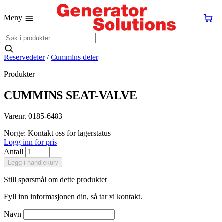
Meny
Reservedeler
/
Cummins deler
Produkter
CUMMINS SEAT-VALVE
Varenr. 0185-6483
Norge: Kontakt oss for lagerstatus
Logg inn for pris
Antall
Legg i handlekurv
Still spørsmål om dette produktet
Fyll inn informasjonen din, så tar vi kontakt.
Navn