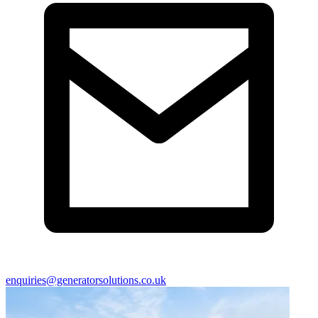
enquiries@generatorsolutions.co.uk