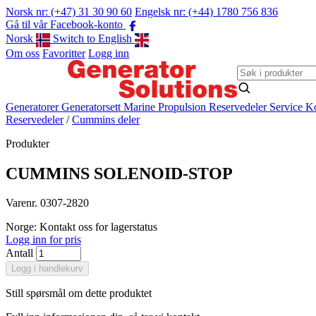
Norsk nr: (+47) 31 30 90 60
Engelsk nr: (+44) 1780 756 836
Gå til vår Facebook-konto
Norsk
Switch to English
Om oss
Favoritter
Logg inn
Generatorer
Generatorsett
Marine Propulsion
Reservedeler
Service
Ko
Reservedeler
/
Cummins deler
Produkter
CUMMINS SOLENOID-STOP
Varenr. 0307-2820
Norge: Kontakt oss for lagerstatus
Logg inn for pris
Antall
Legg i handlekurv
Still spørsmål om dette produktet