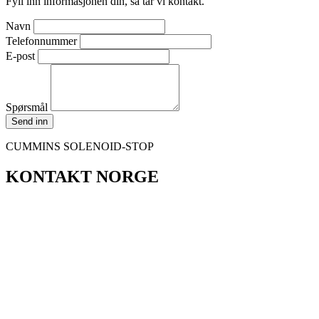
Fyll inn informasjonen din, så tar vi kontakt.
Navn
Telefonnummer
E-post
Spørsmål
Send inn
CUMMINS SOLENOID-STOP
KONTAKT NORGE