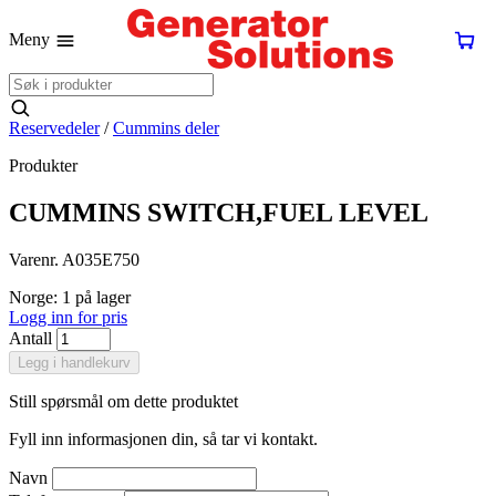
Meny
Reservedeler
/
Cummins deler
Produkter
CUMMINS SWITCH,FUEL LEVEL
Varenr. A035E750
Norge: 1 på lager
Logg inn for pris
Antall
Legg i handlekurv
Still spørsmål om dette produktet
Fyll inn informasjonen din, så tar vi kontakt.
Navn