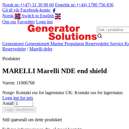
Norsk nr: (+47) 31 30 90 60
Engelsk nr: (+44) 1780 756 836
Gå til vår Facebook-konto
Norsk
Switch to English
Om oss
Favoritter
Logg inn
Generatorer
Generatorsett
Marine Propulsion
Reservedeler
Service
Ko
Reservedeler
/
Marelli deler
Produkter
MARELLI Marelli NDE end shield
Varenr. 11006768
Norge: Kontakt oss for lagerstatus
UK: Kontakt oss for lagerstatus
Logg inn for pris
Antall
Legg i handlekurv
Still spørsmål om dette produktet