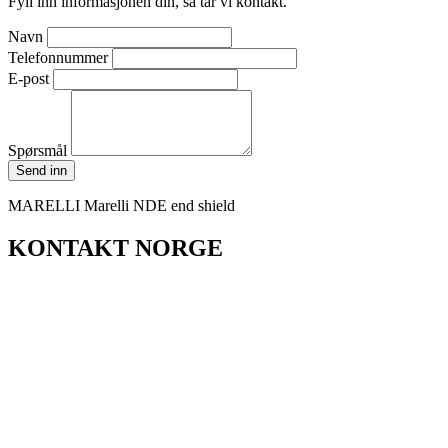
Fyll inn informasjonen din, så tar vi kontakt.
Navn
Telefonnummer
E-post
Spørsmål
Send inn
MARELLI Marelli NDE end shield
KONTAKT NORGE