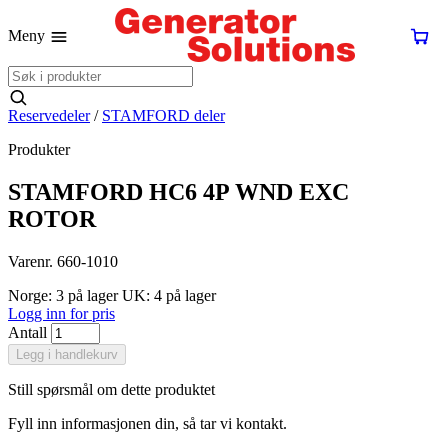
Meny
Reservedeler
/
STAMFORD deler
Produkter
STAMFORD HC6 4P WND EXC
ROTOR
Varenr. 660-1010
Norge: 3 på lager
UK: 4 på lager
Logg inn for pris
Antall
Legg i handlekurv
Still spørsmål om dette produktet
Fyll inn informasjonen din, så tar vi kontakt.