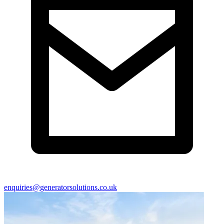
enquiries@generatorsolutions.co.uk