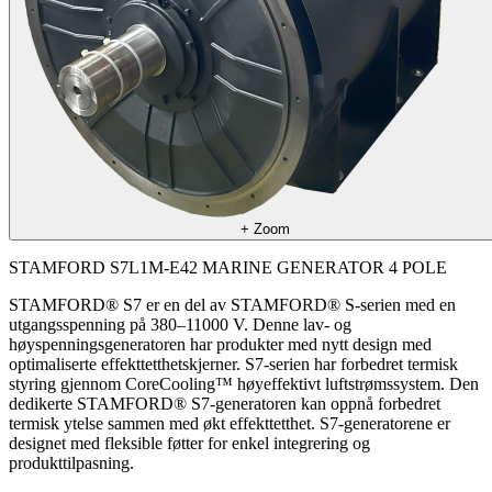
+
Zoom
STAMFORD S7L1M-E42 MARINE GENERATOR 4 POLE
STAMFORD® S7 er en del av STAMFORD® S-serien med en
utgangsspenning på 380–11000 V. Denne lav- og
høyspenningsgeneratoren har produkter med nytt design med
optimaliserte effekttetthetskjerner. S7-serien har forbedret termisk
styring gjennom CoreCooling™ høyeffektivt luftstrømssystem. Den
dedikerte STAMFORD® S7-generatoren kan oppnå forbedret
termisk ytelse sammen med økt effekttetthet. S7-generatorene er
designet med fleksible føtter for enkel integrering og
produkttilpasning.