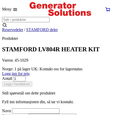
Meny
Reservedeler
/
STAMFORD deler
Produkter
STAMFORD LV804R HEATER KIT
Varenr. 45-1029
Norge: 1 på lager
UK: Kontakt oss for lagerstatus
Logg inn for pris
Antall
Legg i handlekurv
Still spørsmål om dette produktet
Fyll inn informasjonen din, så tar vi kontakt.
Navn