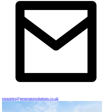
enquiries@generatorsolutions.co.uk