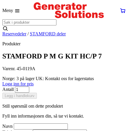
Meny
Reservedeler
/
STAMFORD deler
Produkter
STAMFORD P M G KIT HC/P 7
Varenr. 45-0119A
Norge: 3 på lager
UK: Kontakt oss for lagerstatus
Logg inn for pris
Antall
Legg i handlekurv
Still spørsmål om dette produktet
Fyll inn informasjonen din, så tar vi kontakt.
Navn